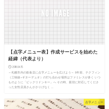
【点字メニュー表】作成サービスを始めた
経緯（代表より）
2018.04.15
～札幌市内の飲食店に点字メニューを広げよう～ 5年前、テクフィン
（三味線×ギターデュオ）の打ち合わせ場所はファミレスが多く いつ
ものように「ビックリドンキー」へ その時、親切に対応してくださ
った女性店員さんがさりげなく ...
点字メニュー