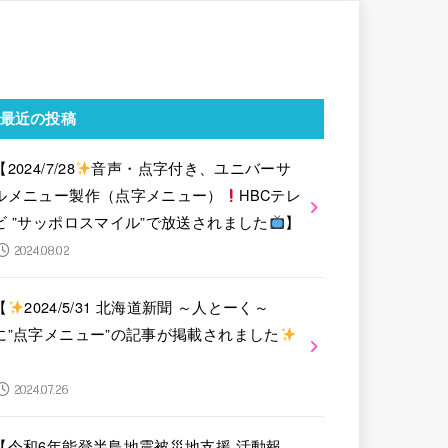
最近の投稿
【2024/7/28
音声・点字付き、ユニバーサ
ルメニュー製作（点字メニュー）
HBCテレ
ビ ”サッポロスマイル”で放送されました
】
2024.08.02
【
2024/5/31 北海道新聞 ～人とーく～
に”点字メニュー”の記事が掲載されました
】
2024.07.26
【令和6年能登半島地震被災地支援 活動報