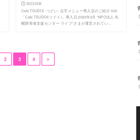
2023.03.18
Cafe TSUDOI -つどい- 点字メニュー導入店のご紹介 003
「Cafe TSUDOI(ツドイ)」導入日:2023年3月 “NPO法人 札
幌障害者支援センター ライフ”さまが運営されてい...
2
3
4
＞