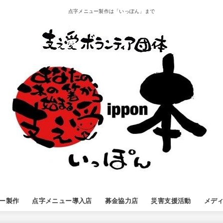
点字メニュー製作は「いっぽん」まで
ー製作
点字メニュー導入店
募金協力店
災害支援活動
メデ
ー導入店